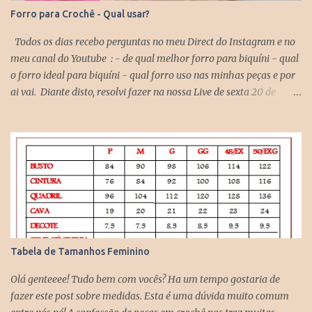
Forro para Crochê - Qual usar?
Todos os dias recebo perguntas no meu Direct do Instagram e no
meu canal do Youtube : - de qual melhor forro para biquíni - qual
o forro ideal para biquíni - qual forro uso nas minhas peças e por
ai vai. Diante disto, resolvi fazer na nossa Live de sexta 20 de
novembro no Youtube sobre este assunto. Se você quiser assistir
para ver quais outros tecidos nós conversamos, assiste lá, vou ficar
muito feliz em ter sua presença comigo. AQUI Basicamente
falamos sobre: Forro de Poliamida: ideal para biquíni porque não
retém água, é um tecido super leve ( similar a uma meia de
compressão) e que é usada em qualquer modelo de biquíni seja ele
de crochê ou de lycra. este tecido estica nos dois sentido. Forro
Helanquinha ou Helanca Light: o que eu uso em minhas peças de
crochê como top, cropped, saia, vestidos etc. Este tecido estica
Tabela de Tamanhos Feminino
somente em um sentido. Então é isso pessoal, amei conversar com
vocês hoje, mesmo que por pouco tempo, mas eu gosto muito de
Olá genteeee! Tudo bem com vocês? Ha um tempo gostaria de
interagir, bater papo, ...
fazer este post sobre medidas. Esta é uma dúvida muito comum