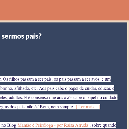
Pular para o conteúdo principal
 sermos pais?
Os filhos passam a ser pais, os pais passam a ser avós, e um
brinho, afilhado, etc
. Aos pais cabe o papel de cuidar, educar, e
 deles, adultos. E é consenso que aos avós cabe o papel do cuidado
s regras dos pais, não é? Bom, nem sempre
[ Ler mais…]
o no Blog
Mamãe é Psicóloga - por Raisa Arruda
, sobre quando