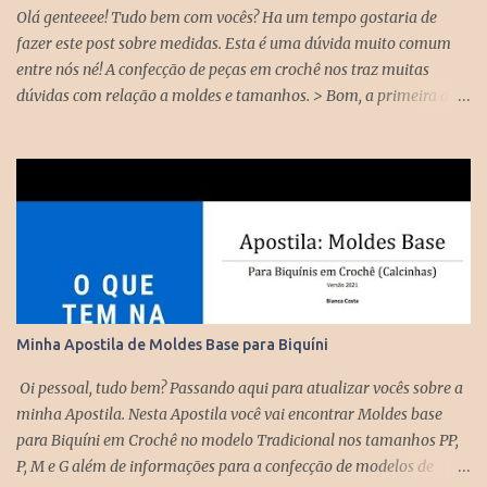
vocês hoje, mesmo que por pouco tempo, mas eu gosto muito de
Olá genteeee! Tudo bem com vocês? Ha um tempo gostaria de
interagir, bater papo, ...
fazer este post sobre medidas. Esta é uma dúvida muito comum
entre nós né! A confecção de peças em crochê nos traz muitas
dúvidas com relação a moldes e tamanhos. > Bom, a primeira dica
que eu sigo para se fazer uma peça de vestuário em crochê é o
molde; com ele fica mais fácil seguir os pontos sem se perder no
tamanho e na forma da peça. Então crie o hábito de desenhar a
sua peça colocando os tamanhos. > Quando vamos confeccionar
uma peça sob medida, de encomenda, o ideal é tirar a medida do
próprio cliente > Maaas, se você faz peças para vender em sua
lojinha, acho que o ideal seria seguir alguma tabela de tamanho
como referência. Na internet temos várias tabelas, com diversas
medidas, muitas iguais, outras bem diferentes. Então, cabe a você,
Minha Apostila de Moldes Base para Biquíni
artesã, fazer uma média e escolher a que mais se adepta a você.
Eu fiz a minha, e sigo ela á risca, tem me ajudado muito, peguei
Oi pessoal, tudo bem? Passando aqui para atualizar vocês sobre a
uma informação daqui, dali e agora ...
minha Apostila. Nesta Apostila você vai encontrar Moldes base
para Biquíni em Crochê no modelo Tradicional nos tamanhos PP,
P, M e G além de informações para a confecção de modelos de