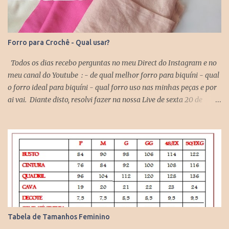
Forro para Crochê - Qual usar?
Todos os dias recebo perguntas no meu Direct do Instagram e no
meu canal do Youtube : - de qual melhor forro para biquíni - qual
o forro ideal para biquíni - qual forro uso nas minhas peças e por
ai vai. Diante disto, resolvi fazer na nossa Live de sexta 20 de
novembro no Youtube sobre este assunto. Se você quiser assistir
para ver quais outros tecidos nós conversamos, assiste lá, vou ficar
muito feliz em ter sua presença comigo. AQUI Basicamente
falamos sobre: Forro de Poliamida: ideal para biquíni porque não
retém água, é um tecido super leve ( similar a uma meia de
compressão) e que é usada em qualquer modelo de biquíni seja ele
de crochê ou de lycra. este tecido estica nos dois sentido. Forro
Helanquinha ou Helanca Light: o que eu uso em minhas peças de
crochê como top, cropped, saia, vestidos etc. Este tecido estica
Tabela de Tamanhos Feminino
somente em um sentido. Então é isso pessoal, amei conversar com