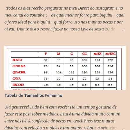
Todos os dias recebo perguntas no meu Direct do Instagram e no
meu canal do Youtube : - de qual melhor forro para biquíni - qual
o forro ideal para biquíni - qual forro uso nas minhas peças e por
ai vai. Diante disto, resolvi fazer na nossa Live de sexta 20 de
novembro no Youtube sobre este assunto. Se você quiser assistir
para ver quais outros tecidos nós conversamos, assiste lá, vou ficar
muito feliz em ter sua presença comigo. AQUI Basicamente
falamos sobre: Forro de Poliamida: ideal para biquíni porque não
retém água, é um tecido super leve ( similar a uma meia de
compressão) e que é usada em qualquer modelo de biquíni seja ele
de crochê ou de lycra. este tecido estica nos dois sentido. Forro
Helanquinha ou Helanca Light: o que eu uso em minhas peças de
crochê como top, cropped, saia, vestidos etc. Este tecido estica
Tabela de Tamanhos Feminino
somente em um sentido. Então é isso pessoal, amei conversar com
vocês hoje, mesmo que por pouco tempo, mas eu gosto muito de
Olá genteeee! Tudo bem com vocês? Ha um tempo gostaria de
interagir, bater papo, ...
fazer este post sobre medidas. Esta é uma dúvida muito comum
entre nós né! A confecção de peças em crochê nos traz muitas
dúvidas com relação a moldes e tamanhos. > Bom, a primeira dica