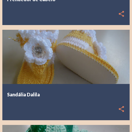
n
s
Sandália Dalila