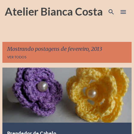
Pular para o conteúdo principal
Atelier Bianca Costa
Mostrando postagens de fevereiro, 2013
VER TODOS
P
o
s
t
a
g
e
Prendedor de Cabelo