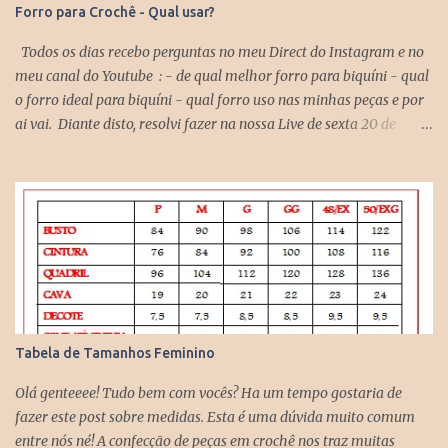
Forro para Crochê - Qual usar?
Todos os dias recebo perguntas no meu Direct do Instagram e no
meu canal do Youtube : - de qual melhor forro para biquíni - qual
o forro ideal para biquíni - qual forro uso nas minhas peças e por
ai vai. Diante disto, resolvi fazer na nossa Live de sexta 20 de
novembro no Youtube sobre este assunto. Se você quiser assistir
para ver quais outros tecidos nós conversamos, assiste lá, vou ficar
muito feliz em ter sua presença comigo. AQUI Basicamente
falamos sobre: Forro de Poliamida: ideal para biquíni porque não
retém água, é um tecido super leve ( similar a uma meia de
compressão) e que é usada em qualquer modelo de biquíni seja ele
de crochê ou de lycra. este tecido estica nos dois sentido. Forro
Helanquinha ou Helanca Light: o que eu uso em minhas peças de
crochê como top, cropped, saia, vestidos etc. Este tecido estica
Tabela de Tamanhos Feminino
somente em um sentido. Então é isso pessoal, amei conversar com
vocês hoje, mesmo que por pouco tempo, mas eu gosto muito de
Olá genteeee! Tudo bem com vocês? Ha um tempo gostaria de
interagir, bater papo, ...
fazer este post sobre medidas. Esta é uma dúvida muito comum
entre nós né! A confecção de peças em crochê nos traz muitas